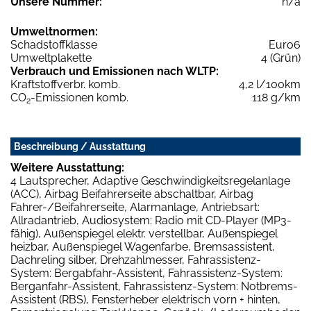
Unsere Nummer:
n/a
Umweltnormen:
Schadstoffklasse
Euro6
Umweltplakette
4 (Grün)
Verbrauch und Emissionen nach WLTP:
Kraftstoffverbr. komb.
4,2 l/100km
CO
-Emissionen komb.
118 g/km
2
Beschreibung / Ausstattung
Weitere Ausstattung:
4 Lautsprecher, Adaptive Geschwindigkeitsregelanlage
(ACC), Airbag Beifahrerseite abschaltbar, Airbag
Fahrer-/Beifahrerseite, Alarmanlage, Antriebsart:
Allradantrieb, Audiosystem: Radio mit CD-Player (MP3-
fähig), Außenspiegel elektr. verstellbar, Außenspiegel
heizbar, Außenspiegel Wagenfarbe, Bremsassistent,
Dachreling silber, Drehzahlmesser, Fahrassistenz-
System: Bergabfahr-Assistent, Fahrassistenz-System:
Berganfahr-Assistent, Fahrassistenz-System: Notbrems-
Assistent (RBS), Fensterheber elektrisch vorn + hinten,