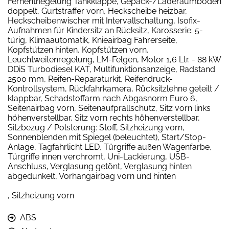
Fernentriegelung Tankklappe, Gepäck-/Laderaumboden
doppelt, Gurtstraffer vorn, Heckscheibe heizbar,
Heckscheibenwischer mit Intervallschaltung, Isofix-
Aufnahmen für Kindersitz an Rücksitz, Karosserie: 5-
türig, Klimaautomatik, Knieairbag Fahrerseite,
Kopfstützen hinten, Kopfstützen vorn,
Leuchtweitenregelung, LM-Felgen, Motor 1,6 Ltr. - 88 kW
DDiS Turbodiesel KAT, Multifunktionsanzeige, Radstand
2500 mm, Reifen-Reparaturkit, Reifendruck-
Kontrollsystem, Rückfahrkamera, Rücksitzlehne geteilt /
klappbar, Schadstoffarm nach Abgasnorm Euro 6,
Seitenairbag vorn, Seitenaufprallschutz, Sitz vorn links
höhenverstellbar, Sitz vorn rechts höhenverstellbar,
Sitzbezug / Polsterung: Stoff, Sitzheizung vorn,
Sonnenblenden mit Spiegel (beleuchtet), Start/Stop-
Anlage, Tagfahrlicht LED, Türgriffe außen Wagenfarbe,
Türgriffe innen verchromt, Uni-Lackierung, USB-
Anschluss, Verglasung getönt, Verglasung hinten
abgedunkelt, Vorhangairbag vorn und hinten
, Sitzheizung vorn
ABS