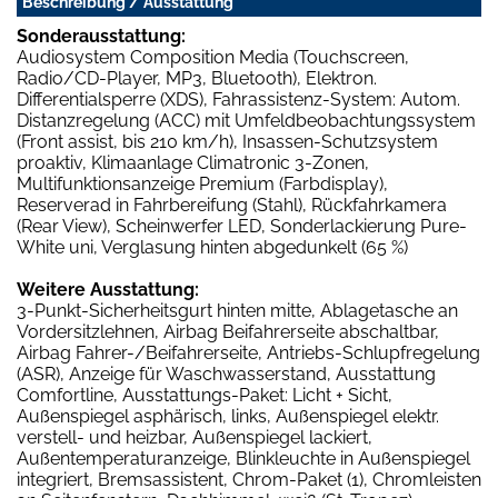
Beschreibung / Ausstattung
Sonderausstattung:
Audiosystem Composition Media (Touchscreen,
Radio/CD-Player, MP3, Bluetooth), Elektron.
Differentialsperre (XDS), Fahrassistenz-System: Autom.
Distanzregelung (ACC) mit Umfeldbeobachtungssystem
(Front assist, bis 210 km/h), Insassen-Schutzsystem
proaktiv, Klimaanlage Climatronic 3-Zonen,
Multifunktionsanzeige Premium (Farbdisplay),
Reserverad in Fahrbereifung (Stahl), Rückfahrkamera
(Rear View), Scheinwerfer LED, Sonderlackierung Pure-
White uni, Verglasung hinten abgedunkelt (65 %)
Weitere Ausstattung:
3-Punkt-Sicherheitsgurt hinten mitte, Ablagetasche an
Vordersitzlehnen, Airbag Beifahrerseite abschaltbar,
Airbag Fahrer-/Beifahrerseite, Antriebs-Schlupfregelung
(ASR), Anzeige für Waschwasserstand, Ausstattung
Comfortline, Ausstattungs-Paket: Licht + Sicht,
Außenspiegel asphärisch, links, Außenspiegel elektr.
verstell- und heizbar, Außenspiegel lackiert,
Außentemperaturanzeige, Blinkleuchte in Außenspiegel
integriert, Bremsassistent, Chrom-Paket (1), Chromleisten