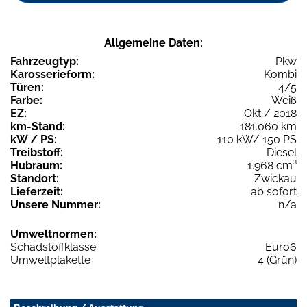
Allgemeine Daten:
Fahrzeugtyp:
Pkw
Karosserieform:
Kombi
Türen:
4/5
Farbe:
Weiß
EZ:
Okt / 2018
km-Stand:
181.060 km
kW / PS:
110 kW/ 150 PS
Treibstoff:
Diesel
Hubraum:
1.968 cm³
Standort:
Zwickau
Lieferzeit:
ab sofort
Unsere Nummer:
n/a
Umweltnormen:
Schadstoffklasse
Euro6
Umweltplakette
4 (Grün)