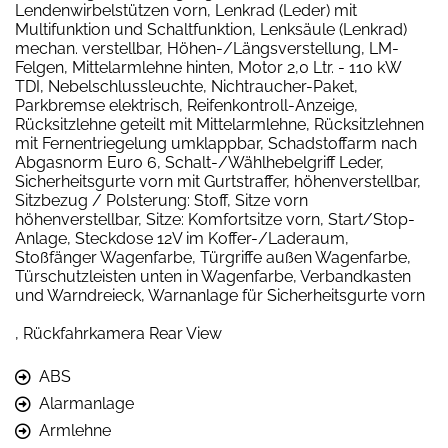
Lendenwirbelstützen vorn, Lenkrad (Leder) mit
Multifunktion und Schaltfunktion, Lenksäule (Lenkrad)
mechan. verstellbar, Höhen-/Längsverstellung, LM-
Felgen, Mittelarmlehne hinten, Motor 2,0 Ltr. - 110 kW
TDI, Nebelschlussleuchte, Nichtraucher-Paket,
Parkbremse elektrisch, Reifenkontroll-Anzeige,
Rücksitzlehne geteilt mit Mittelarmlehne, Rücksitzlehnen
mit Fernentriegelung umklappbar, Schadstoffarm nach
Abgasnorm Euro 6, Schalt-/Wählhebelgriff Leder,
Sicherheitsgurte vorn mit Gurtstraffer, höhenverstellbar,
Sitzbezug / Polsterung: Stoff, Sitze vorn
höhenverstellbar, Sitze: Komfortsitze vorn, Start/Stop-
Anlage, Steckdose 12V im Koffer-/Laderaum,
Stoßfänger Wagenfarbe, Türgriffe außen Wagenfarbe,
Türschutzleisten unten in Wagenfarbe, Verbandkasten
und Warndreieck, Warnanlage für Sicherheitsgurte vorn
, Rückfahrkamera Rear View
ABS
Alarmanlage
Armlehne