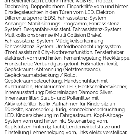
an Seitenfenstern, Dachhimmel, weiß (St. Tropez),
Dachreling, Doppeltonhorn, Einparkhilfe vorn und hinten,
Einstiegsleuchten in den Türen vorn LED, Elektron.
Differentialsperre (EDS), Fahrassistenz-System:
Anhänger-Stabilisierungs-Programm, Fahrassistenz-
System: Berganfahr-Assistent, Fahrassistenz-System:
Multikollisionsbremse (Multi Collision Brake),
Fahrassistenz-System: Müdigkeitserkennung,
Fahrassistenz-System: Umfeldbeobachtungssystem
(Front assist) mit City-Notbremsfunktion, Fensterheber
elektrisch vorn und hinten, Fernentriegelung Heckklappe,
Frontscheibe Verbundglas getönt, Fußmatten Textil,
Gepäckraum-Abtrennung (Netztrennwand),
Gepäckraumabdeckung / Rollo,
Gepäckraumbeleuchtung, Handschuhfach mit
Kühlfunktion, Heckleuchten LED, Heckscheibenwischer,
Innenausstattung: Dekoreinlagen Diamond Silver,
Innenraumfilter: Staub- und Pollenfilter mit
Aktivkohlefilter, Isofix-Aufnahmen für Kindersitz an
Rücksitz, Karosserie: 4-türig, Kennzeichenbeleuchtung
LED, Kindersicherung im Fahrgastraum, Kopf-Airbag-
System vorn und hinten inkl. Seitenairbag vorn,
Kopfstützen hinten (3-fach), Lendenwirbelstütze und
Einstellung Lehnenneigung vorn, links elektr. verstellbar,