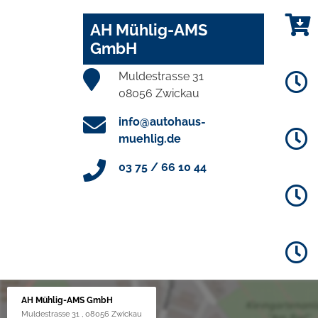
AH Mühlig-AMS
GmbH
Muldestrasse 31
08056 Zwickau
info@autohaus-
muehlig.de
03 75 / 66 10 44
AH Mühlig-AMS GmbH
Muldestrasse 31 , 08056 Zwickau