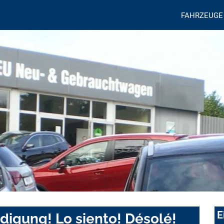
FAHRZEUGE
E
digung! Lo siento! Désolé!