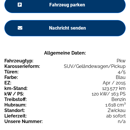
Fahrzeug parken
Nachricht senden
Allgemeine Daten:
Fahrzeugtyp:
Pkw
Karosserieform:
SUV/Geländewagen/Pickup
Türen:
4/5
Farbe:
Blau
EZ:
Apr / 2015
km-Stand:
123.577 km
kW / PS:
120 kW/ 163 PS
Treibstoff:
Benzin
Hubraum:
1.618 cm³
Standort:
Zwickau
Lieferzeit:
ab sofort
Unsere Nummer:
n/a