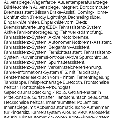
Außenspiegel Wagenfarbe, Außentemperaturanzeige,
Blinkleuchte in Außenspiegel integriert, Bordcomputer,
Bremsassistent (Nissan Brake-Assist), Coming-Home-
Lichtfunktion (Friendly Lightning), Dachreling silber,
Einparkhilfe hinten, Einparkhilfe vorn, Elektr.
Bremskraftverteilung (EBD), Fahrassistenz-System:
Aktive Fahrkomfortregelung (Fahrwerksdämpfung),
Fahrassistenz-System: Aktive Motorbremse,
Fahrassistenz-System: Autonomer Notbrems-Assistent,
Fahrassistenz-System: Berganfahr-Assistent,
Fahrassistenz-System: Fernlichtassistent, Fahrassistenz-
System: Kurvenbremskontrolle (Aktive Spurkontrolle),
Fahrassistenz-System: Spurhalteassistent,
Fahrassistenz-System: Verkehrszeichenerkennung,
Fahrer-Informations-System (FIS) mit Farbdisplay,
Fensterheber elektrisch vorn + hinten, Fernentriegelung
Tankklappe, Freisprechanlage Bluetooth, Frontscheibe
heizbar, Frontscheibe Verbundglas,
Gepäckraumabdeckung / Rollo, Getränkehalter in
Mittelkonsole, Gurtstraffer, Handschuhfach beleuchtet,
Heckscheibe heizbar, Innenraumfilter: Pollenfilter,
Innenspiegel mit Abblendautomatik, Isofix-Aufnahmen
für Kindersitz, Kamerasystem Around View, Karosserie:
5-türig, Klimaautomatik 2-Zonen, Kopf-Airbag-System,