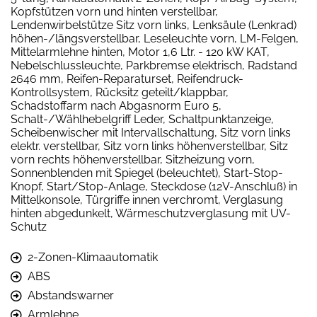
Kopfstützen vorn und hinten verstellbar,
Lendenwirbelstütze Sitz vorn links, Lenksäule (Lenkrad)
höhen-/längsverstellbar, Leseleuchte vorn, LM-Felgen,
Mittelarmlehne hinten, Motor 1,6 Ltr. - 120 kW KAT,
Nebelschlussleuchte, Parkbremse elektrisch, Radstand
2646 mm, Reifen-Reparaturset, Reifendruck-
Kontrollsystem, Rücksitz geteilt/klappbar,
Schadstoffarm nach Abgasnorm Euro 5,
Schalt-/Wählhebelgriff Leder, Schaltpunktanzeige,
Scheibenwischer mit Intervallschaltung, Sitz vorn links
elektr. verstellbar, Sitz vorn links höhenverstellbar, Sitz
vorn rechts höhenverstellbar, Sitzheizung vorn,
Sonnenblenden mit Spiegel (beleuchtet), Start-Stop-
Knopf, Start/Stop-Anlage, Steckdose (12V-Anschluß) in
Mittelkonsole, Türgriffe innen verchromt, Verglasung
hinten abgedunkelt, Wärmeschutzverglasung mit UV-
Schutz
2-Zonen-Klimaautomatik
ABS
Abstandswarner
Armlehne