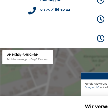
03 75 / 66 10 44
AH Mühlig-AMS GmbH
Muldestrasse 31 , 08056 Zwickau
Für die Aktivierun
Google LLC
erforde
Wir verw