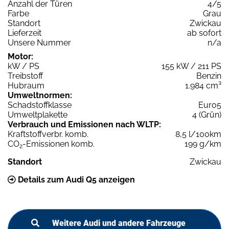
Anzahl der Türen
4/5
Farbe
Grau
Standort
Zwickau
Lieferzeit
ab sofort
Unsere Nummer
n/a
Motor:
kW / PS
155 kW / 211 PS
Treibstoff
Benzin
Hubraum
1.984 cm³
Umweltnormen:
Schadstoffklasse
Euro5
Umweltplakette
4 (Grün)
Verbrauch und Emissionen nach WLTP:
Kraftstoffverbr. komb.
8,5 l/100km
CO
-Emissionen komb.
199 g/km
2
Standort
Zwickau
Details zum Audi Q5 anzeigen
Weitere Audi und andere Fahrzeuge