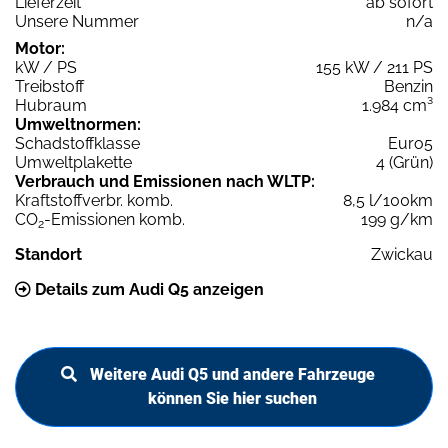
Lieferzeit
ab sofort
Unsere Nummer
n/a
Motor:
kW / PS
155 kW / 211 PS
Treibstoff
Benzin
Hubraum
1.984 cm³
Umweltnormen:
Schadstoffklasse
Euro5
Umweltplakette
4 (Grün)
Verbrauch und Emissionen nach WLTP:
Kraftstoffverbr. komb.
8,5 l/100km
CO
-Emissionen komb.
199 g/km
2
Standort
Zwickau
Details zum Audi Q5 anzeigen
Weitere Audi Q5 und andere Fahrzeuge
können Sie hier suchen