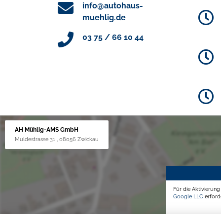
info@autohaus-
muehlig.de
03 75 / 66 10 44
AH Mühlig-AMS GmbH
Muldestrasse 31 , 08056 Zwickau
Für die Aktivierun
Google LLC
erforde