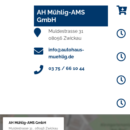
AH Mühlig-AMS
GmbH
Muldestrasse 31
08056 Zwickau
info@autohaus-
muehlig.de
03 75 / 66 10 44
AH Mühlig-AMS GmbH
Muldestrasse 31 , 08056 Zwickau