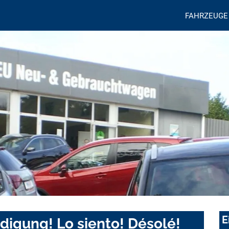
FAHRZEUGE
E
digung! Lo siento! Désolé!