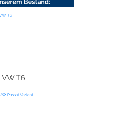
nserem Bestand:
VW T6