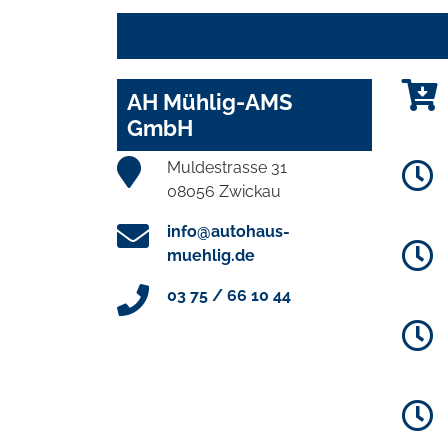
AH Mühlig-AMS
GmbH
Muldestrasse 31
08056 Zwickau
info@autohaus-
muehlig.de
03 75 / 66 10 44