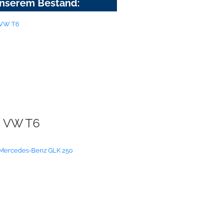
nserem Bestand:
VW T6