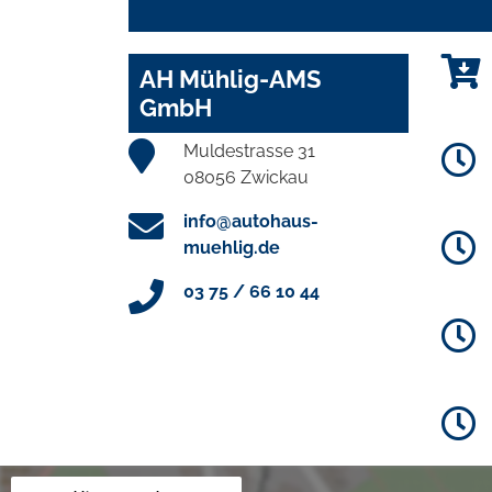
AH Mühlig-AMS
GmbH
Muldestrasse 31
08056 Zwickau
info@autohaus-
muehlig.de
03 75 / 66 10 44