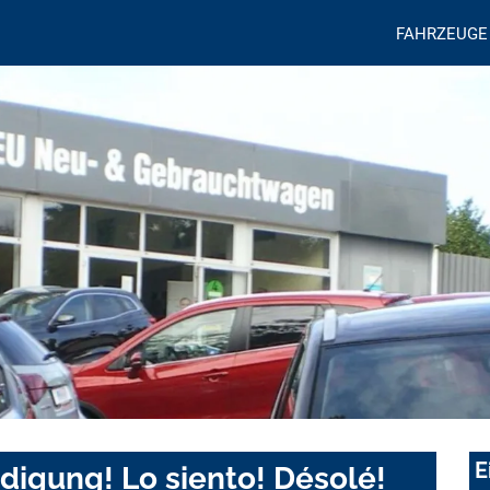
FAHRZEUGE
E
digung! Lo siento! Désolé!