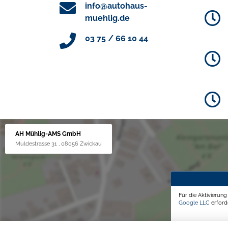
info@autohaus-
muehlig.de
03 75 / 66 10 44
AH Mühlig-AMS GmbH
Muldestrasse 31 , 08056 Zwickau
Für die Aktivierun
Google LLC
erforde