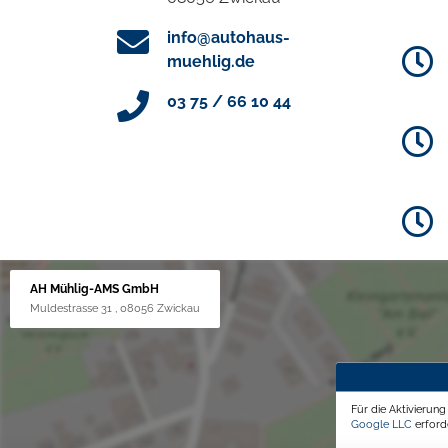
info@autohaus-
muehlig.de
03 75 / 66 10 44
AH Mühlig-AMS GmbH
Muldestrasse 31 , 08056 Zwickau
Für die Aktivierun
Google LLC
erforde