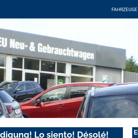
FAHRZEUGE
E
digung! Lo siento! Désolé!