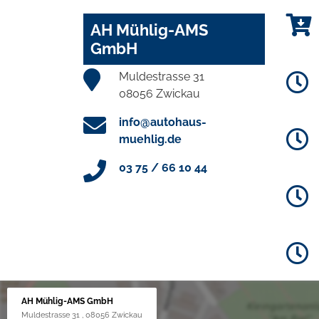
AH Mühlig-AMS
GmbH
Muldestrasse 31
08056 Zwickau
info@autohaus-
muehlig.de
03 75 / 66 10 44
AH Mühlig-AMS GmbH
Muldestrasse 31 , 08056 Zwickau