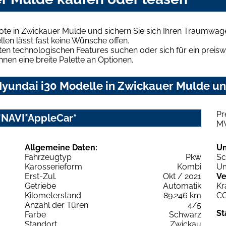
ote in Zwickauer Mulde und sichern Sie sich Ihren Traumwag
len lässt fast keine Wünsche offen.
en technologischen Features suchen oder sich für ein preiswe
hnen eine breite Palette an Optionen.
yundai i30 Modelle in Zwickauer Mulde und
Pr
*NAVI*AppleCar*
M
Allgemeine Daten:
U
Fahrzeugtyp
Pkw
Sc
Karosserieform
Kombi
Um
Erst-Zul.
Okt / 2021
Ve
Getriebe
Automatik
Kr
Kilometerstand
89.246 km
C
Anzahl der Türen
4/5
St
Farbe
Schwarz
Standort
Zwickau