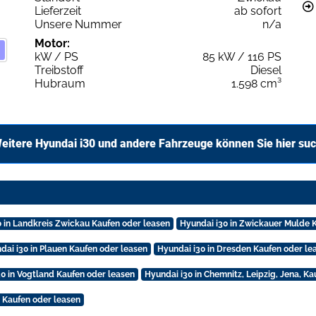
Lieferzeit
ab sofort
Unsere Nummer
n/a
Motor:
kW / PS
85 kW / 116 PS
Treibstoff
Diesel
Hubraum
1.598 cm³
eitere Hyundai i30 und andere Fahrzeuge können Sie hier su
0 in Landkreis Zwickau Kaufen oder leasen
Hyundai i30 in Zwickauer Mulde 
dai i30 in Plauen Kaufen oder leasen
Hyundai i30 in Dresden Kaufen oder le
30 in Vogtland Kaufen oder leasen
Hyundai i30 in Chemnitz, Leipzig, Jena, K
 Kaufen oder leasen