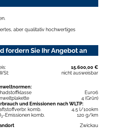
en.
rtes, aber qualitativ hochwertiges
 fordern Sie Ihr Angebot an
eis:
15.600,00 €
WSt:
nicht ausweisbar
mweltnormen:
hadstoffklasse
Euro6
weltplakette
4 (Grün)
rbrauch und Emissionen nach WLTP:
aftstoffverbr. komb.
4,5 l/100km
O
-Emissionen komb.
120 g/km
2
andort
Zwickau