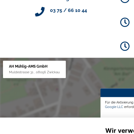
03 75 / 66 10 44
AH Mühlig-AMS GmbH
Muldestrasse 31 , 08056 Zwickau
Für die Aktivierun
Google LLC
erforde
Wir verw