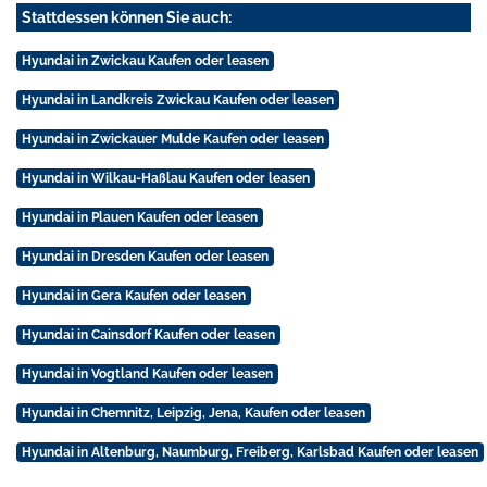
Stattdessen können Sie auch:
Hyundai in Zwickau Kaufen oder leasen
Hyundai in Landkreis Zwickau Kaufen oder leasen
Hyundai in Zwickauer Mulde Kaufen oder leasen
Hyundai in Wilkau-Haßlau Kaufen oder leasen
Hyundai in Plauen Kaufen oder leasen
Hyundai in Dresden Kaufen oder leasen
Hyundai in Gera Kaufen oder leasen
Hyundai in Cainsdorf Kaufen oder leasen
Hyundai in Vogtland Kaufen oder leasen
Hyundai in Chemnitz, Leipzig, Jena, Kaufen oder leasen
Hyundai in Altenburg, Naumburg, Freiberg, Karlsbad Kaufen oder leasen