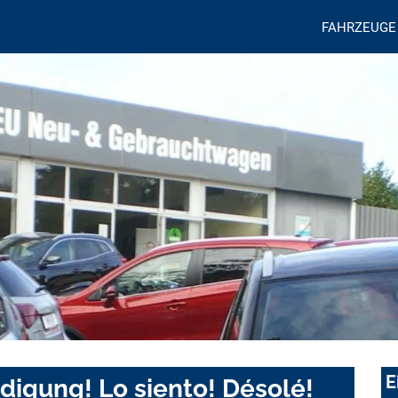
FAHRZEUGE
E
digung! Lo siento! Désolé!