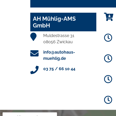
AH Mühlig-AMS
GmbH
Muldestrasse 31
08056 Zwickau
info@autohaus-
muehlig.de
03 75 / 66 10 44