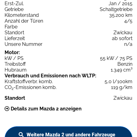
Erst-Zul.
Jan / 2015
Getriebe
Schaltgetriebe
Kilometerstand
35.200 km
Anzahl der Türen
4/5
Farbe
Standort
Zwickau
Lieferzeit
ab sofort
Unsere Nummer
n/a
Motor:
kW / PS
55 kW / 75 PS
Treibstoff
Benzin
Hubraum
1.349 cm³
Verbrauch und Emissionen nach WLTP:
Kraftstoffverbr. komb.
5,0 l/100km
CO
-Emissionen komb.
119 g/km
2
Standort
Zwickau
Details zum Mazda 2 anzeigen
Weitere Mazda 2 und andere Fahrzeuge