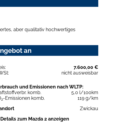
rtes, aber qualitativ hochwertiges
Angebot an
eis:
7.600,00 €
WSt:
nicht ausweisbar
rbrauch und Emissionen nach WLTP:
aftstoffverbr. komb.
5,0 l/100km
O
-Emissionen komb.
119 g/km
2
andort
Zwickau
Details zum Mazda 2 anzeigen