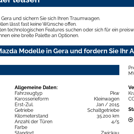
 Gera und sichern Sie sich Ihren Traumwagen.
len lässt fast keine Wünsche offen.
en technologischen Features suchen oder sich für ein preiswe
hnen eine breite Palette an Optionen.
azda Modelle in Gera und fordern Sie Ihr 
Pr
M
Allgemeine Daten:
Ve
Fahrzeugtyp
Pkw
Kr
Karosserieform
Kleinwagen
C
Erst-Zul.
Jan / 2015
St
Getriebe
Schaltgetriebe
Kilometerstand
35.200 km
Anzahl der Türen
4/5
Farbe
Standort
Zwickau