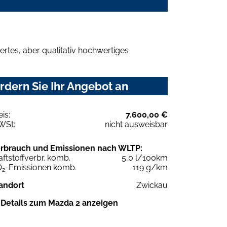
rtes, aber qualitativ hochwertiges
dern Sie Ihr Angebot an
eis:
7.600,00 €
WSt:
nicht ausweisbar
rbrauch und Emissionen nach WLTP:
aftstoffverbr. komb.
5,0 l/100km
O
-Emissionen komb.
119 g/km
2
andort
Zwickau
Details zum Mazda 2 anzeigen