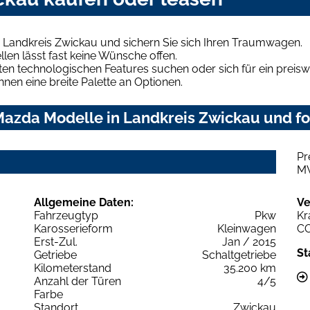
 Landkreis Zwickau und sichern Sie sich Ihren Traumwagen.
len lässt fast keine Wünsche offen.
en technologischen Features suchen oder sich für ein preiswe
hnen eine breite Palette an Optionen.
azda Modelle in Landkreis Zwickau und for
Pr
M
Allgemeine Daten:
Ve
Fahrzeugtyp
Pkw
Kr
Karosserieform
Kleinwagen
C
Erst-Zul.
Jan / 2015
St
Getriebe
Schaltgetriebe
Kilometerstand
35.200 km
Anzahl der Türen
4/5
Farbe
Standort
Zwickau