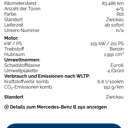
Kilometerstand
83.486 km
Anzahl der Türen
4/5
Farbe
Rot
Standort
Zwickau
Lieferzeit
ab sofort
Unsere Nummer
n/a
Motor:
kW / PS
155 kW / 211 PS
Treibstoff
Benzin
Hubraum
1.991 cm³
Umweltnormen:
Schadstoffklasse
Euro6
Umweltplakette
4 (Grün)
Verbrauch und Emissionen nach WLTP:
Kraftstoffverbr. komb.
6,6 l/100km
CO
-Emissionen komb.
152 g/km
2
Standort
Zwickau
Details zum Mercedes-Benz B 250 anzeigen