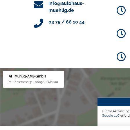
info@autohaus-
muehlig.de
03 75 / 66 10 44
AH Mühlig-AMS GmbH
Muldestrasse 31 , 08056 Zwickau
Für die Aktivierun
Google LLC
erforde