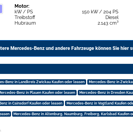
Motor:
kW / PS
150 kW / 204 PS
Treibstoff
Diesel
Hubraum
2.143 cm³
tere Mercedes-Benz und andere Fahrzeuge können Sie hier 
s-Benz in Landkreis Zwickau Kaufen oder leasen
Mercedes-Benz in Zwicka
Mercedes-Benz in Plauen Kaufen oder leasen
Mercedes-Benz in Dresden Kau
enz in Cainsdorf Kaufen oder leasen
Mercedes-Benz in Vogtland Kaufen ode
leasen
Mercedes-Benz in Altenburg, Naumburg, Freiberg, Karlsbad Kaufen o
.