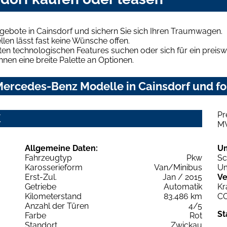
ebote in Cainsdorf und sichern Sie sich Ihren Traumwagen.
len lässt fast keine Wünsche offen.
en technologischen Features suchen oder sich für ein preiswe
hnen eine breite Palette an Optionen.
ercedes-Benz Modelle in Cainsdorf und for
Pr
K
M
Allgemeine Daten:
U
Fahrzeugtyp
Pkw
Sc
Karosserieform
Van/Minibus
Um
Erst-Zul.
Jan / 2015
Ve
Getriebe
Automatik
Kr
Kilometerstand
83.486 km
C
Anzahl der Türen
4/5
St
Farbe
Rot
Standort
Zwickau