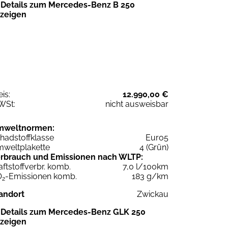
Details zum Mercedes-Benz B 250
zeigen
eis:
12.990,00 €
WSt:
nicht ausweisbar
mweltnormen:
hadstoffklasse
Euro5
weltplakette
4 (Grün)
rbrauch und Emissionen nach WLTP:
aftstoffverbr. komb.
7,0 l/100km
O
-Emissionen komb.
183 g/km
2
andort
Zwickau
Details zum Mercedes-Benz GLK 250
zeigen