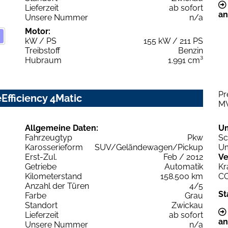
Lieferzeit
ab sofort
an
Unsere Nummer
n/a
Motor:
kW / PS
155 kW / 211 PS
Treibstoff
Benzin
Hubraum
1.991 cm³
Pr
fficiency 4Matic
M
Allgemeine Daten:
U
Fahrzeugtyp
Pkw
Sc
Karosserieform
SUV/Geländewagen/Pickup
Um
Erst-Zul.
Feb / 2012
Ve
Getriebe
Automatik
Kr
Kilometerstand
158.500 km
C
Anzahl der Türen
4/5
St
Farbe
Grau
Standort
Zwickau
Lieferzeit
ab sofort
an
Unsere Nummer
n/a