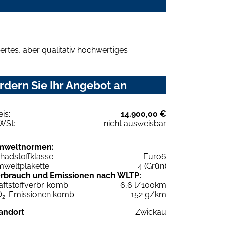
rtes, aber qualitativ hochwertiges
dern Sie Ihr Angebot an
eis:
14.900,00 €
WSt:
nicht ausweisbar
mweltnormen:
hadstoffklasse
Euro6
weltplakette
4 (Grün)
rbrauch und Emissionen nach WLTP:
aftstoffverbr. komb.
6,6 l/100km
O
-Emissionen komb.
152 g/km
2
andort
Zwickau