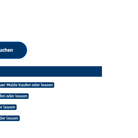
suchen
uer Mulde Kaufen oder leasen
fen oder leasen
r leasen
der leasen