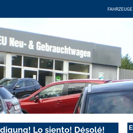
FAHRZEUGE
E
digung! Lo siento! Désolé!