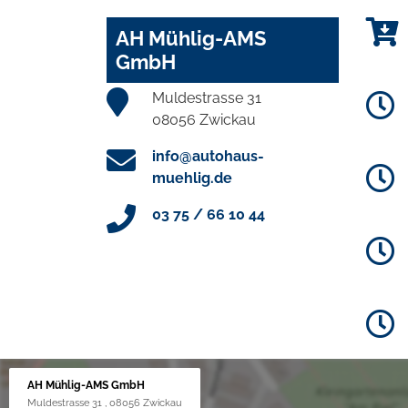
AH Mühlig-AMS
GmbH
Muldestrasse 31
08056 Zwickau
info@autohaus-
muehlig.de
03 75 / 66 10 44
AH Mühlig-AMS GmbH
Muldestrasse 31 , 08056 Zwickau