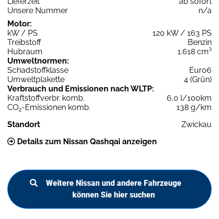
Lieferzeit
ab sofort
Unsere Nummer
n/a
Motor:
kW / PS
120 kW / 163 PS
Treibstoff
Benzin
Hubraum
1.618 cm³
Umweltnormen:
Schadstoffklasse
Euro6
Umweltplakette
4 (Grün)
Verbrauch und Emissionen nach WLTP:
Kraftstoffverbr. komb.
6,0 l/100km
CO
-Emissionen komb.
138 g/km
2
Standort
Zwickau
Details zum Nissan Qashqai anzeigen
Weitere Nissan und andere Fahrzeuge
können Sie hier suchen