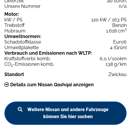
Lieferzeit
ab sofort
Unsere Nummer
n/a
Motor:
kW / PS
120 kW / 163 PS
Treibstoff
Benzin
Hubraum
1.618 cm³
Umweltnormen:
Schadstoffklasse
Euro6
Umweltplakette
4 (Grün)
Verbrauch und Emissionen nach WLTP:
Kraftstoffverbr. komb.
6,0 l/100km
CO
-Emissionen komb.
138 g/km
2
Standort
Zwickau
Details zum Nissan Qashqai anzeigen
Weitere Nissan und andere Fahrzeuge
können Sie hier suchen