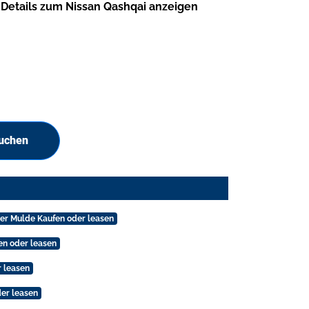
Details zum Nissan Qashqai anzeigen
suchen
er Mulde Kaufen oder leasen
en oder leasen
r leasen
der leasen