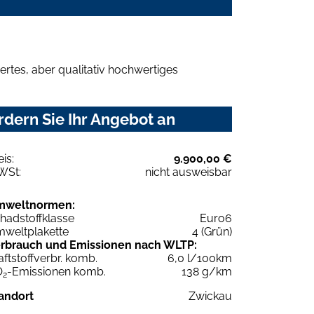
rtes, aber qualitativ hochwertiges
dern Sie Ihr Angebot an
eis:
9.900,00 €
WSt:
nicht ausweisbar
mweltnormen:
hadstoffklasse
Euro6
weltplakette
4 (Grün)
rbrauch und Emissionen nach WLTP:
aftstoffverbr. komb.
6,0 l/100km
O
-Emissionen komb.
138 g/km
2
andort
Zwickau