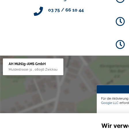
03 75 / 66 10 44
AH Mühlig-AMS GmbH
Muldestrasse 31 , 08056 Zwickau
Für die Aktivierun
Google LLC
erforde
Wir verw