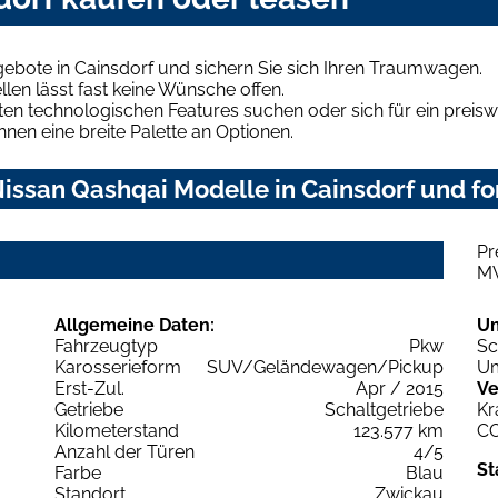
ebote in Cainsdorf und sichern Sie sich Ihren Traumwagen.
len lässt fast keine Wünsche offen.
en technologischen Features suchen oder sich für ein preiswe
hnen eine breite Palette an Optionen.
issan Qashqai Modelle in Cainsdorf und for
Pr
M
Allgemeine Daten:
U
Fahrzeugtyp
Pkw
Sc
Karosserieform
SUV/Geländewagen/Pickup
Um
Erst-Zul.
Apr / 2015
Ve
Getriebe
Schaltgetriebe
Kr
Kilometerstand
123.577 km
C
Anzahl der Türen
4/5
St
Farbe
Blau
Standort
Zwickau