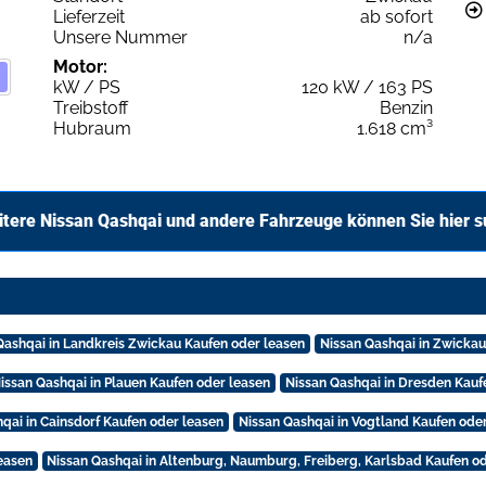
Lieferzeit
ab sofort
Unsere Nummer
n/a
Motor:
kW / PS
120 kW / 163 PS
Treibstoff
Benzin
Hubraum
1.618 cm³
tere Nissan Qashqai und andere Fahrzeuge können Sie hier 
Qashqai in Landkreis Zwickau Kaufen oder leasen
Nissan Qashqai in Zwickau
issan Qashqai in Plauen Kaufen oder leasen
Nissan Qashqai in Dresden Kauf
qai in Cainsdorf Kaufen oder leasen
Nissan Qashqai in Vogtland Kaufen ode
leasen
Nissan Qashqai in Altenburg, Naumburg, Freiberg, Karlsbad Kaufen o