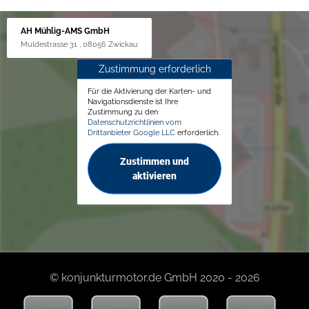
AH Mühlig-AMS GmbH
Muldestrasse 31 , 08056 Zwickau
Zustimmung erforderlich
Für die Aktivierung der Karten- und
Navigationsdienste ist Ihre
Zustimmung zu den
Datenschutzrichtlinien vom
Drittanbieter Google LLC
erforderlich.
Zustimmen und
aktivieren
© konjunkturmotor.de GmbH 2020 - 2026