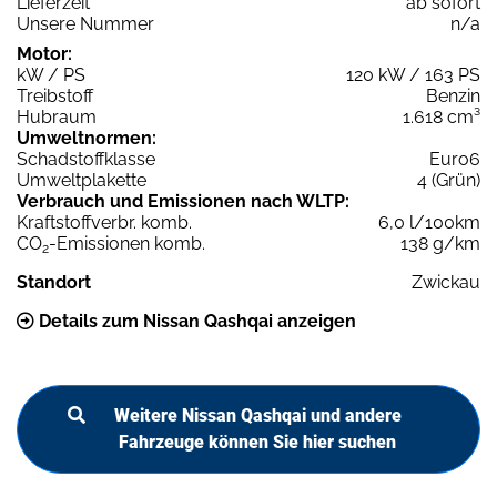
Lieferzeit
ab sofort
Unsere Nummer
n/a
Motor:
kW / PS
120 kW / 163 PS
Treibstoff
Benzin
Hubraum
1.618 cm³
Umweltnormen:
Schadstoffklasse
Euro6
Umweltplakette
4 (Grün)
Verbrauch und Emissionen nach WLTP:
Kraftstoffverbr. komb.
6,0 l/100km
CO
-Emissionen komb.
138 g/km
2
Standort
Zwickau
Details zum Nissan Qashqai anzeigen
Weitere Nissan Qashqai und andere
Fahrzeuge können Sie hier suchen