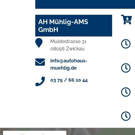
AH Mühlig-AMS
GmbH
Muldestrasse 31
08056 Zwickau
info@autohaus-
muehlig.de
03 75 / 66 10 44