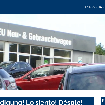
FAHRZEUGE
E
digung! Lo siento! Désolé!