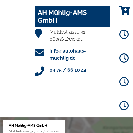
AH Mühlig-AMS
GmbH
Muldestrasse 31
08056 Zwickau
info@autohaus-
muehlig.de
03 75 / 66 10 44
AH Mühlig-AMS GmbH
Muldestrasse 31 , 08056 Zwickau