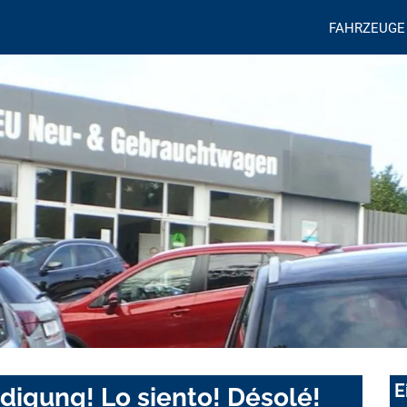
FAHRZEUGE
E
digung! Lo siento! Désolé!