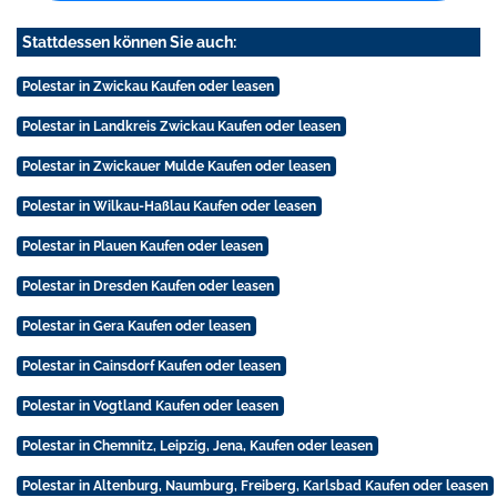
Stattdessen können Sie auch:
Polestar in Zwickau Kaufen oder leasen
Polestar in Landkreis Zwickau Kaufen oder leasen
Polestar in Zwickauer Mulde Kaufen oder leasen
Polestar in Wilkau-Haßlau Kaufen oder leasen
Polestar in Plauen Kaufen oder leasen
Polestar in Dresden Kaufen oder leasen
Polestar in Gera Kaufen oder leasen
Polestar in Cainsdorf Kaufen oder leasen
Polestar in Vogtland Kaufen oder leasen
Polestar in Chemnitz, Leipzig, Jena, Kaufen oder leasen
Polestar in Altenburg, Naumburg, Freiberg, Karlsbad Kaufen oder leasen