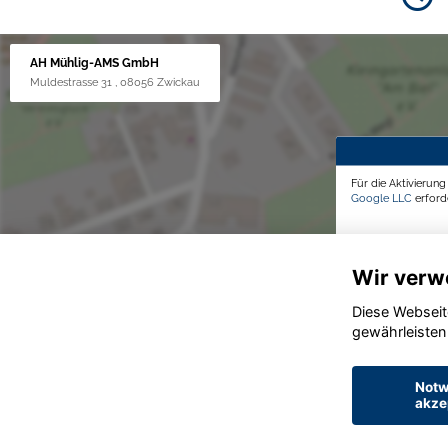
AH Mühlig-AMS GmbH
Muldestrasse 31 , 08056 Zwickau
Für die Aktivierun
Google LLC
erforde
Wir verw
Diese Webseit
gewährleisten
Notw
akze
© konjunkturmotor.de GmbH 2020 - 2026