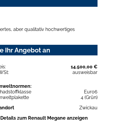
rtes, aber qualitativ hochwertiges
e Ihr Angebot an
eis:
14.500,00 €
WSt:
ausweisbar
mweltnormen:
hadstoffklasse
Euro6
weltplakette
4 (Grün)
andort
Zwickau
Details zum Renault Megane anzeigen