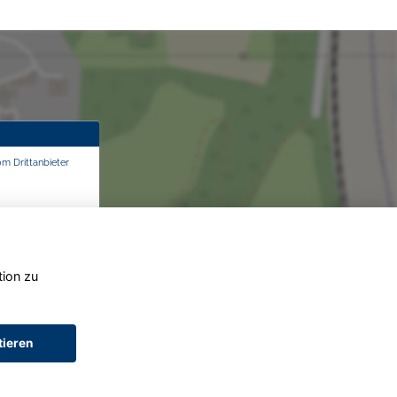
om Drittanbieter
tion zu
tieren
AGB (Service)
AGB (Teile)
AGB (Gebrauchtwagen)
Widerruf