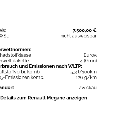
eis:
7.500,00 €
WSt:
nicht ausweisbar
mweltnormen:
hadstoffklasse
Euro5
weltplakette
4 (Grün)
rbrauch und Emissionen nach WLTP:
aftstoffverbr. komb.
5,3 l/100km
O
-Emissionen komb.
126 g/km
2
andort
Zwickau
Details zum Renault Megane anzeigen