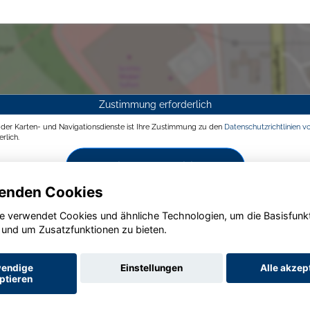
Zustimmung erforderlich
g der Karten- und Navigationsdienste ist Ihre Zustimmung zu den
Datenschutzrichtlinien v
rlich.
Zustimmen und aktivieren
enden Cookies
e verwendet Cookies und ähnliche Technologien, um die Basisfunk
 und um Zusatzfunktionen zu bieten.
endige
Einstellungen
Alle akzep
ptieren
Startseite
Datenschutz
Impressum
AGB