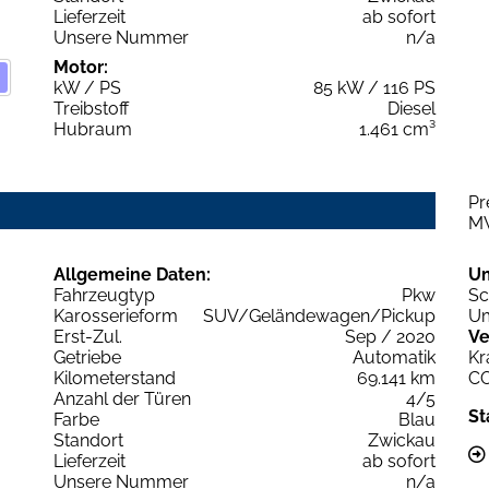
Lieferzeit
ab sofort
Unsere Nummer
n/a
Motor:
kW / PS
85 kW / 116 PS
Treibstoff
Diesel
Hubraum
1.461 cm³
Pr
M
Allgemeine Daten:
U
Fahrzeugtyp
Pkw
Sc
Karosserieform
SUV/Geländewagen/Pickup
Um
Erst-Zul.
Sep / 2020
Ve
Getriebe
Automatik
Kr
Kilometerstand
69.141 km
C
Anzahl der Türen
4/5
St
Farbe
Blau
Standort
Zwickau
Lieferzeit
ab sofort
Unsere Nummer
n/a