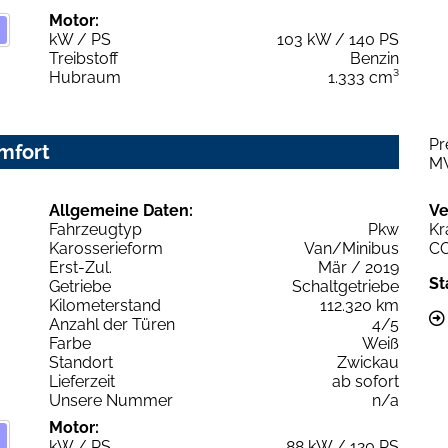
Motor:
kW / PS
103 kW / 140 PS
Treibstoff
Benzin
Hubraum
1.333 cm³
Pr
omfort
M
Allgemeine Daten:
Ve
Fahrzeugtyp
Pkw
Kr
Karosserieform
Van/Minibus
C
Erst-Zul.
Mär / 2019
St
Getriebe
Schaltgetriebe
Kilometerstand
112.320 km
Anzahl der Türen
4/5
Farbe
Weiß
Standort
Zwickau
Lieferzeit
ab sofort
Unsere Nummer
n/a
Motor:
kW / PS
88 kW / 120 PS