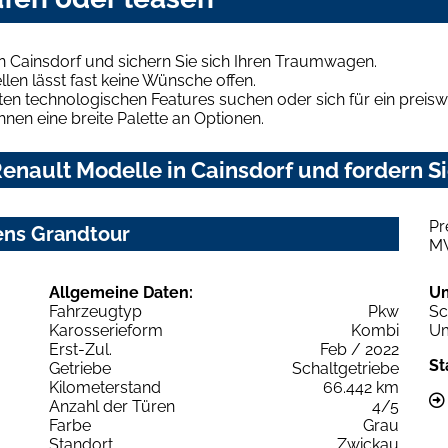
n Cainsdorf und sichern Sie sich Ihren Traumwagen.
len lässt fast keine Wünsche offen.
en technologischen Features suchen oder sich für ein preiswe
hnen eine breite Palette an Optionen.
nault Modelle in Cainsdorf und fordern Si
Pr
ens Grandtour
M
Allgemeine Daten:
U
Fahrzeugtyp
Pkw
Sc
Karosserieform
Kombi
Um
Erst-Zul.
Feb / 2022
St
Getriebe
Schaltgetriebe
Kilometerstand
66.442 km
Anzahl der Türen
4/5
Farbe
Grau
Standort
Zwickau