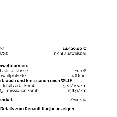
eis:
14.500,00 €
WSt:
nicht ausweisbar
mweltnormen:
hadstoffklasse
Euro6
weltplakette
4 (Grün)
rbrauch und Emissionen nach WLTP:
aftstoffverbr. komb.
5,8 l/100km
O
-Emissionen komb.
156 g/km
2
andort
Zwickau
Details zum Renault Kadjar anzeigen