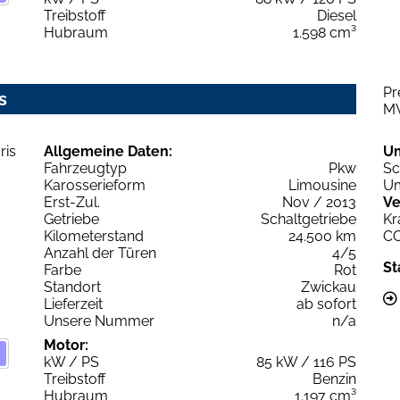
Treibstoff
Diesel
Hubraum
1.598 cm³
Pr
s
M
Allgemeine Daten:
U
Fahrzeugtyp
Pkw
Sc
Karosserieform
Limousine
Um
Erst-Zul.
Nov / 2013
Ve
Getriebe
Schaltgetriebe
Kr
Kilometerstand
24.500 km
C
Anzahl der Türen
4/5
St
Farbe
Rot
Standort
Zwickau
Lieferzeit
ab sofort
Unsere Nummer
n/a
Motor:
kW / PS
85 kW / 116 PS
Treibstoff
Benzin
Hubraum
1.197 cm³