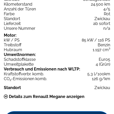
Kilometerstand
24.500 km
Anzahl der Türen
4/5
Farbe
Rot
Standort
Zwickau
Lieferzeit
ab sofort
Unsere Nummer
n/a
Motor:
kW / PS
85 kW / 116 PS
Treibstoff
Benzin
Hubraum
1.197 cm³
Umweltnormen:
Schadstoffklasse
Euro5
Umweltplakette
4 (Grün)
Verbrauch und Emissionen nach WLTP:
Kraftstoffverbr. komb.
5,3 l/100km
CO
-Emissionen komb.
126 g/km
2
Standort
Zwickau
Details zum Renault Megane anzeigen