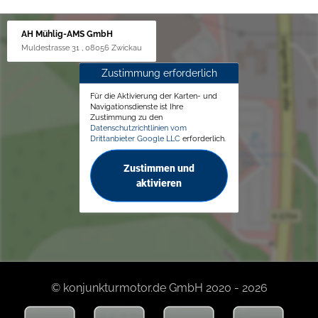
AH Mühlig-AMS GmbH
Muldestrasse 31 , 08056 Zwickau
Zustimmung erforderlich
Für die Aktivierung der Karten- und
Navigationsdienste ist Ihre
Zustimmung zu den
Datenschutzrichtlinien vom
Drittanbieter Google LLC
erforderlich.
Zustimmen und
aktivieren
© konjunkturmotor.de GmbH 2020 - 2026