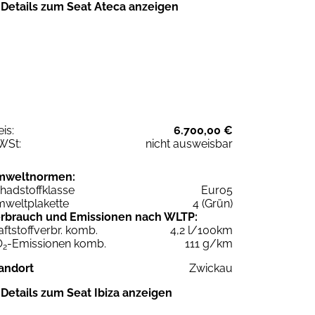
Details zum Seat Ateca anzeigen
eis:
6.700,00 €
WSt:
nicht ausweisbar
mweltnormen:
hadstoffklasse
Euro5
weltplakette
4 (Grün)
rbrauch und Emissionen nach WLTP:
aftstoffverbr. komb.
4,2 l/100km
O
-Emissionen komb.
111 g/km
2
andort
Zwickau
Details zum Seat Ibiza anzeigen