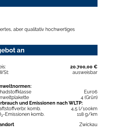
rtes, aber qualitativ hochwertiges
gebot an
eis:
20.700,00 €
WSt:
ausweisbar
mweltnormen:
hadstoffklasse
Euro6
weltplakette
4 (Grün)
rbrauch und Emissionen nach WLTP:
aftstoffverbr. komb.
4,5 l/100km
O
-Emissionen komb.
118 g/km
2
andort
Zwickau