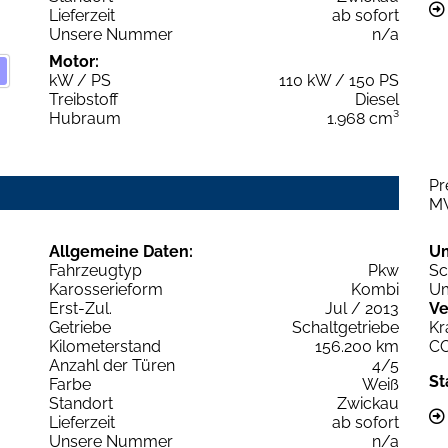
Lieferzeit
ab sofort
Unsere Nummer
n/a
Motor:
kW / PS
110 kW / 150 PS
Treibstoff
Diesel
Hubraum
1.968 cm³
Pr
M
Allgemeine Daten:
U
Fahrzeugtyp
Pkw
Sc
Karosserieform
Kombi
Um
Erst-Zul.
Jul / 2013
Ve
Getriebe
Schaltgetriebe
Kr
Kilometerstand
156.200 km
C
Anzahl der Türen
4/5
St
Farbe
Weiß
Standort
Zwickau
Lieferzeit
ab sofort
Unsere Nummer
n/a