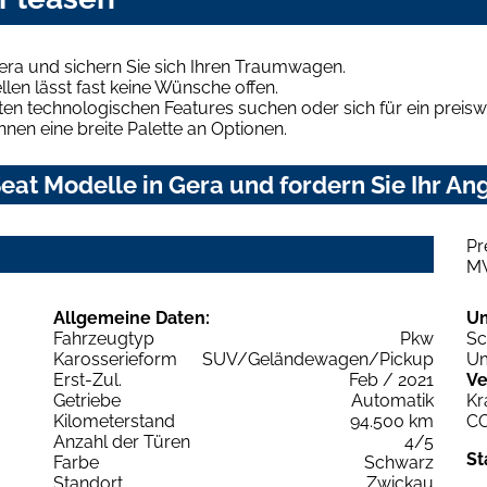
era und sichern Sie sich Ihren Traumwagen.
len lässt fast keine Wünsche offen.
en technologischen Features suchen oder sich für ein preiswe
hnen eine breite Palette an Optionen.
at Modelle in Gera und fordern Sie Ihr An
Pr
M
Allgemeine Daten:
U
Fahrzeugtyp
Pkw
Sc
Karosserieform
SUV/Geländewagen/Pickup
Um
Erst-Zul.
Feb / 2021
Ve
Getriebe
Automatik
Kr
Kilometerstand
94.500 km
C
Anzahl der Türen
4/5
St
Farbe
Schwarz
Standort
Zwickau