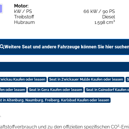
Motor:
kW / PS
66 kW / 90 PS
Treibstoff
Diesel
Hubraum
1.598 cm³
Weitere Seat und andere Fahrzeuge können Sie hier suche
 Zwickau Kaufen oder leasen
Seat in Zwickauer Mulde Kaufen oder leasen
S
fen oder leasen
Seat in Gera Kaufen oder leasen
Seat in Cainsdorf Kaufen 
t in Altenburg, Naumburg, Freiberg, Karlsbad Kaufen oder leasen
.
2
raftstoffverbrauch und zu den offiziellen spezifischen CO
-Emi