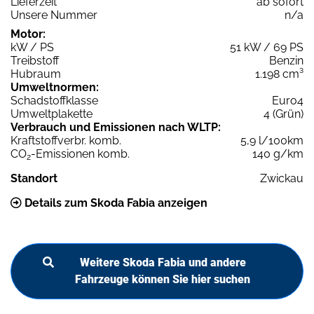
Lieferzeit
ab sofort
Unsere Nummer
n/a
Motor:
kW / PS
51 kW / 69 PS
Treibstoff
Benzin
Hubraum
1.198 cm³
Umweltnormen:
Schadstoffklasse
Euro4
Umweltplakette
4 (Grün)
Verbrauch und Emissionen nach WLTP:
Kraftstoffverbr. komb.
5,9 l/100km
CO
-Emissionen komb.
140 g/km
2
Standort
Zwickau
Details zum Skoda Fabia anzeigen
Weitere Skoda Fabia und andere
Fahrzeuge können Sie hier suchen