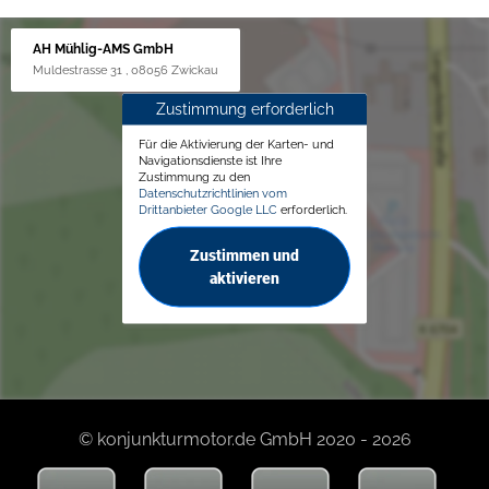
AH Mühlig-AMS GmbH
Muldestrasse 31 , 08056 Zwickau
Zustimmung erforderlich
Für die Aktivierung der Karten- und
Navigationsdienste ist Ihre
Zustimmung zu den
Datenschutzrichtlinien vom
Drittanbieter Google LLC
erforderlich.
Zustimmen und
aktivieren
© konjunkturmotor.de GmbH 2020 - 2026