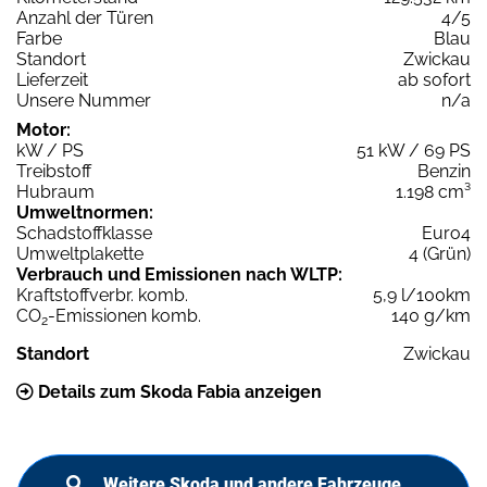
Anzahl der Türen
4/5
Farbe
Blau
Standort
Zwickau
Lieferzeit
ab sofort
Unsere Nummer
n/a
Motor:
kW / PS
51 kW / 69 PS
Treibstoff
Benzin
Hubraum
1.198 cm³
Umweltnormen:
Schadstoffklasse
Euro4
Umweltplakette
4 (Grün)
Verbrauch und Emissionen nach WLTP:
Kraftstoffverbr. komb.
5,9 l/100km
CO
-Emissionen komb.
140 g/km
2
Standort
Zwickau
Details zum Skoda Fabia anzeigen
Weitere Skoda und andere Fahrzeuge