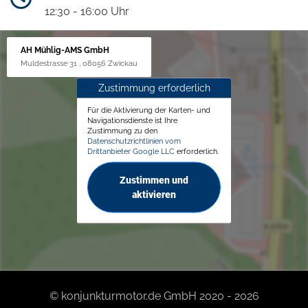
12:30 - 16:00 Uhr
AH Mühlig-AMS GmbH
Muldestrasse 31 , 08056 Zwickau
Zustimmung erforderlich
Für die Aktivierung der Karten- und
Navigationsdienste ist Ihre
Zustimmung zu den
Datenschutzrichtlinien vom
Drittanbieter Google LLC
erforderlich.
Zustimmen und
aktivieren
© konjunkturmotor.de GmbH 2020 - 2026