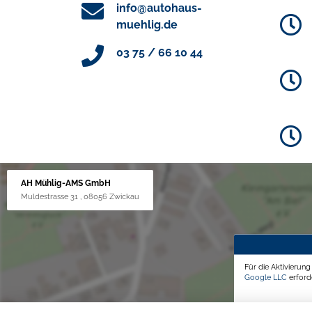
info@autohaus-
muehlig.de
03 75 / 66 10 44
AH Mühlig-AMS GmbH
Muldestrasse 31 , 08056 Zwickau
Für die Aktivierun
Google LLC
erforde