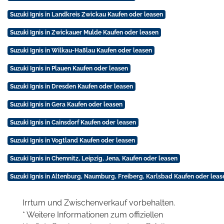
Suzuki Ignis in Landkreis Zwickau Kaufen oder leasen
Suzuki Ignis in Zwickauer Mulde Kaufen oder leasen
Suzuki Ignis in Wilkau-Haßlau Kaufen oder leasen
Suzuki Ignis in Plauen Kaufen oder leasen
Suzuki Ignis in Dresden Kaufen oder leasen
Suzuki Ignis in Gera Kaufen oder leasen
Suzuki Ignis in Cainsdorf Kaufen oder leasen
Suzuki Ignis in Vogtland Kaufen oder leasen
Suzuki Ignis in Chemnitz, Leipzig, Jena, Kaufen oder leasen
Suzuki Ignis in Altenburg, Naumburg, Freiberg, Karlsbad Kaufen oder leas
Irrtum und Zwischenverkauf vorbehalten.
* Weitere Informationen zum offiziellen