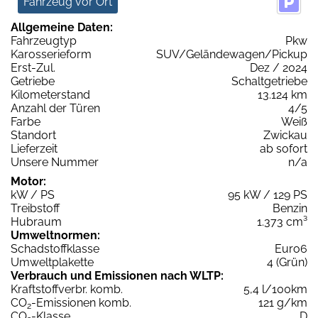
Fahrzeug vor Ort
Allgemeine Daten:
Fahrzeugtyp
Pkw
Karosserieform
SUV/Geländewagen/Pickup
Erst-Zul.
Dez / 2024
Getriebe
Schaltgetriebe
Kilometerstand
13.124 km
Anzahl der Türen
4/5
Farbe
Weiß
Standort
Zwickau
Lieferzeit
ab sofort
Unsere Nummer
n/a
Motor:
kW / PS
95 kW / 129 PS
Treibstoff
Benzin
Hubraum
1.373 cm³
Umweltnormen:
Schadstoffklasse
Euro6
Umweltplakette
4 (Grün)
Verbrauch und Emissionen nach WLTP:
Kraftstoffverbr. komb.
5,4 l/100km
CO
-Emissionen komb.
121 g/km
2
CO
-Klasse
D