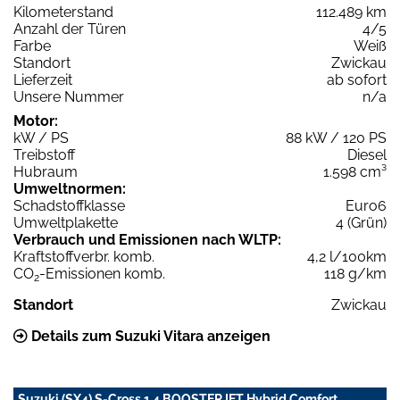
Kilometerstand
112.489 km
Anzahl der Türen
4/5
Farbe
Weiß
Standort
Zwickau
Lieferzeit
ab sofort
Unsere Nummer
n/a
Motor:
kW / PS
88 kW / 120 PS
Treibstoff
Diesel
Hubraum
1.598 cm³
Umweltnormen:
Schadstoffklasse
Euro6
Umweltplakette
4 (Grün)
Verbrauch und Emissionen nach WLTP:
Kraftstoffverbr. komb.
4,2 l/100km
CO
-Emissionen komb.
118 g/km
2
Standort
Zwickau
Details zum Suzuki Vitara anzeigen
Suzuki (SX4) S-Cross 1.4 BOOSTERJET Hybrid Comfort