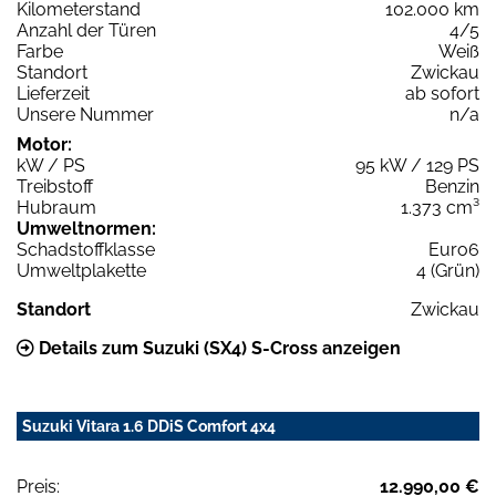
Kilometerstand
102.000 km
Anzahl der Türen
4/5
Farbe
Weiß
Standort
Zwickau
Lieferzeit
ab sofort
Unsere Nummer
n/a
Motor:
kW / PS
95 kW / 129 PS
Treibstoff
Benzin
Hubraum
1.373 cm³
Umweltnormen:
Schadstoffklasse
Euro6
Umweltplakette
4 (Grün)
Standort
Zwickau
Details zum Suzuki (SX4) S-Cross anzeigen
Suzuki Vitara 1.6 DDiS Comfort 4x4
Preis:
12.990,00 €