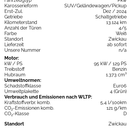
Fahrzeugtyp
Pkw
Karosserieform
SUV/Geländewagen/Pickup
Erst-Zul.
Dez / 2024
Getriebe
Schaltgetriebe
Kilometerstand
13.124 km
Anzahl der Türen
4/5
Farbe
Weiß
Standort
Zwickau
Lieferzeit
ab sofort
Unsere Nummer
n/a
Motor:
kW / PS
95 kW / 129 PS
Treibstoff
Benzin
Hubraum
1.373 cm³
Umweltnormen:
Schadstoffklasse
Euro6
Umweltplakette
4 (Grün)
Verbrauch und Emissionen nach WLTP:
Kraftstoffverbr. komb.
5,4 l/100km
CO
-Emissionen komb.
121 g/km
2
CO
-Klasse
D
2
Standort
Zwickau