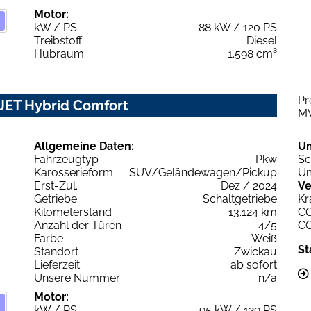
Motor:
kW / PS
88 kW / 120 PS
Treibstoff
Diesel
Hubraum
1.598 cm³
Pr
RJET Hybrid Comfort
M
Allgemeine Daten:
U
Fahrzeugtyp
Pkw
Sc
Karosserieform
SUV/Geländewagen/Pickup
Um
Erst-Zul.
Dez / 2024
Ve
Getriebe
Schaltgetriebe
Kr
Kilometerstand
13.124 km
C
Anzahl der Türen
4/5
C
Farbe
Weiß
St
Standort
Zwickau
Lieferzeit
ab sofort
Unsere Nummer
n/a
Motor:
kW / PS
95 kW / 129 PS