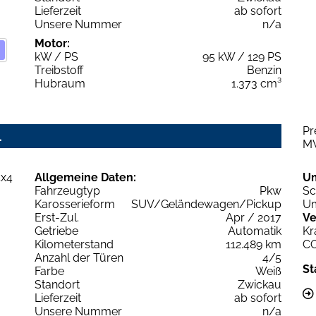
Lieferzeit
ab sofort
Unsere Nummer
n/a
Motor:
kW / PS
95 kW / 129 PS
Treibstoff
Benzin
Hubraum
1.373 cm³
Pr
4
M
Allgemeine Daten:
U
Fahrzeugtyp
Pkw
Sc
Karosserieform
SUV/Geländewagen/Pickup
Um
Erst-Zul.
Apr / 2017
Ve
Getriebe
Automatik
Kr
Kilometerstand
112.489 km
C
Anzahl der Türen
4/5
St
Farbe
Weiß
Standort
Zwickau
Lieferzeit
ab sofort
Unsere Nummer
n/a