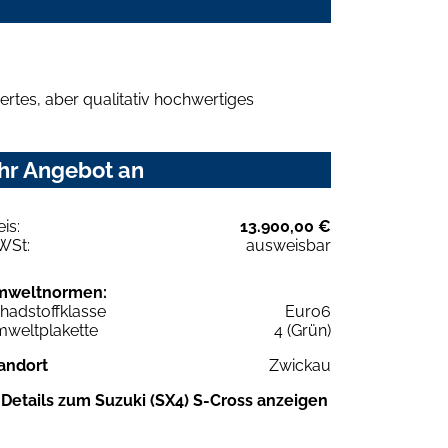
rtes, aber qualitativ hochwertiges
Ihr Angebot an
eis:
13.900,00 €
WSt:
ausweisbar
mweltnormen:
hadstoffklasse
Euro6
weltplakette
4 (Grün)
andort
Zwickau
Details zum Suzuki (SX4) S-Cross anzeigen