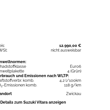
eis:
12.990,00 €
WSt:
nicht ausweisbar
mweltnormen:
hadstoffklasse
Euro6
weltplakette
4 (Grün)
rbrauch und Emissionen nach WLTP:
aftstoffverbr. komb.
4,2 l/100km
O
-Emissionen komb.
118 g/km
2
andort
Zwickau
Details zum Suzuki Vitara anzeigen