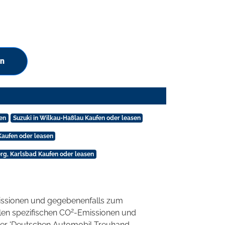
en
en
Suzuki in Wilkau-Haßlau Kaufen oder leasen
 Kaufen oder leasen
erg, Karlsbad Kaufen oder leasen
ssionen und gegebenenfalls zum
2
llen spezifischen CO
-Emissionen und
 der 'Deutschen Automobil Treuhand