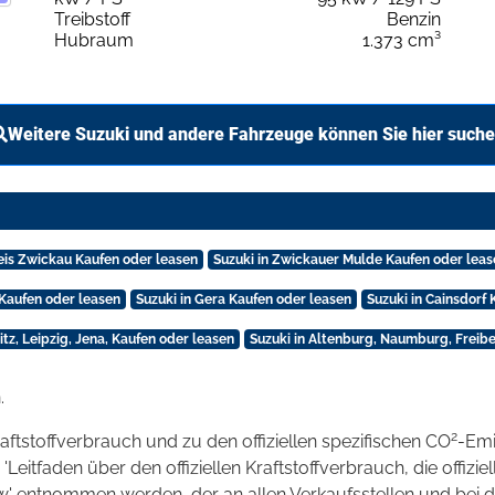
Treibstoff
Benzin
Hubraum
1.373 cm³
Weitere Suzuki und andere Fahrzeuge können Sie hier such
eis Zwickau Kaufen oder leasen
Suzuki in Zwickauer Mulde Kaufen oder leas
 Kaufen oder leasen
Suzuki in Gera Kaufen oder leasen
Suzuki in Cainsdorf
tz, Leipzig, Jena, Kaufen oder leasen
Suzuki in Altenburg, Naumburg, Freib
.
2
raftstoffverbrauch und zu den offiziellen spezifischen CO
-Emi
tfaden über den offiziellen Kraftstoffverbrauch, die offizie
kw' entnommen werden, der an allen Verkaufsstellen und bei