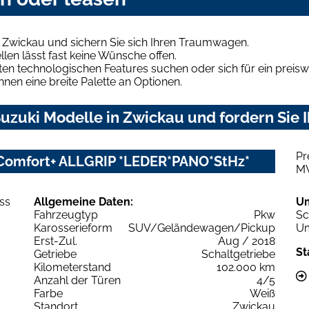
 Zwickau und sichern Sie sich Ihren Traumwagen.
len lässt fast keine Wünsche offen.
en technologischen Features suchen oder sich für ein preiswe
hnen eine breite Palette an Optionen.
uzuki Modelle in Zwickau und fordern Sie 
Pr
s Comfort+ ALLGRIP *LEDER*PANO*StHz*
M
Allgemeine Daten:
U
Fahrzeugtyp
Pkw
Sc
Karosserieform
SUV/Geländewagen/Pickup
Um
Erst-Zul.
Aug / 2018
St
Getriebe
Schaltgetriebe
Kilometerstand
102.000 km
Anzahl der Türen
4/5
Farbe
Weiß
Standort
Zwickau