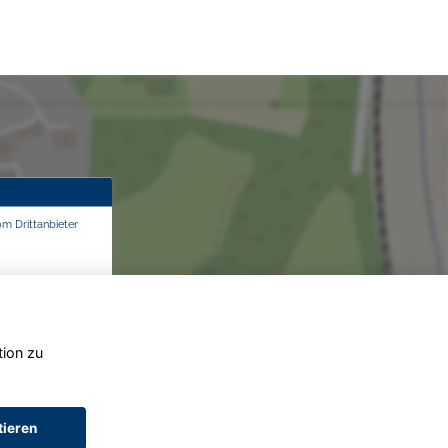
om Drittanbieter
tion zu
tieren