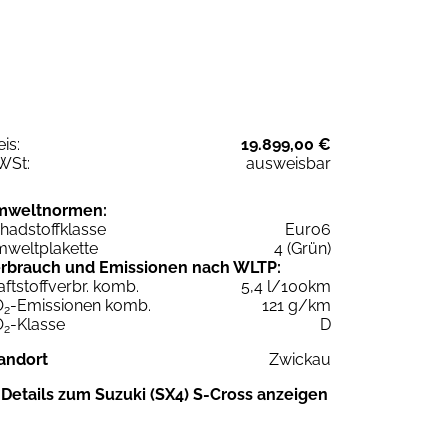
eis:
19.899,00 €
WSt:
ausweisbar
mweltnormen:
hadstoffklasse
Euro6
weltplakette
4 (Grün)
rbrauch und Emissionen nach WLTP:
aftstoffverbr. komb.
5,4 l/100km
O
-Emissionen komb.
121 g/km
2
O
-Klasse
D
2
andort
Zwickau
Details zum Suzuki (SX4) S-Cross anzeigen