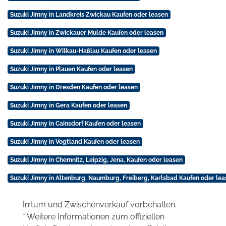
Suzuki Jimny in Landkreis Zwickau Kaufen oder leasen
Suzuki Jimny in Zwickauer Mulde Kaufen oder leasen
Suzuki Jimny in Wilkau-Haßlau Kaufen oder leasen
Suzuki Jimny in Plauen Kaufen oder leasen
Suzuki Jimny in Dresden Kaufen oder leasen
Suzuki Jimny in Gera Kaufen oder leasen
Suzuki Jimny in Cainsdorf Kaufen oder leasen
Suzuki Jimny in Vogtland Kaufen oder leasen
Suzuki Jimny in Chemnitz, Leipzig, Jena, Kaufen oder leasen
Suzuki Jimny in Altenburg, Naumburg, Freiberg, Karlsbad Kaufen oder lea
Irrtum und Zwischenverkauf vorbehalten.
* Weitere Informationen zum offiziellen