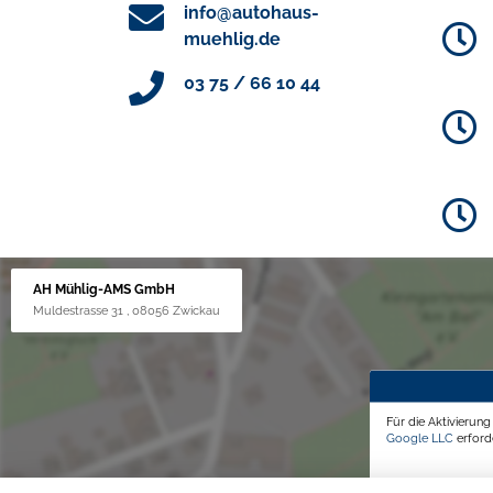
info@autohaus-
muehlig.de
03 75 / 66 10 44
AH Mühlig-AMS GmbH
Muldestrasse 31 , 08056 Zwickau
Für die Aktivierun
Google LLC
erforde