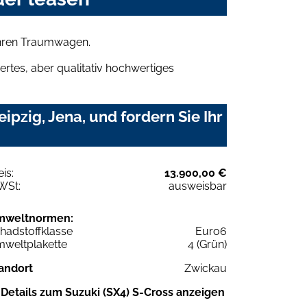
 Ihren Traumwagen.
rtes, aber qualitativ hochwertiges
pzig, Jena, und fordern Sie Ihr
eis:
13.900,00 €
WSt:
ausweisbar
mweltnormen:
hadstoffklasse
Euro6
weltplakette
4 (Grün)
andort
Zwickau
Details zum Suzuki (SX4) S-Cross anzeigen