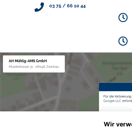
03 75 / 66 10 44
AH Mühlig-AMS GmbH
Muldestrasse 31 , 08056 Zwickau
Für die Aktivierun
Google LLC
erforde
Wir verw