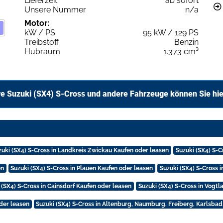
Lieferzeit
ab sofort
Unsere Nummer
n/a
Motor:
kW / PS
95 kW / 129 PS
Treibstoff
Benzin
Hubraum
1.373 cm³
e Suzuki (SX4) S-Cross und andere Fahrzeuge können Sie hi
zuki (SX4) S-Cross in Landkreis Zwickau Kaufen oder leasen
Suzuki (SX4) S-
en
Suzuki (SX4) S-Cross in Plauen Kaufen oder leasen
Suzuki (SX4) S-Cross 
 (SX4) S-Cross in Cainsdorf Kaufen oder leasen
Suzuki (SX4) S-Cross in Vogt
oder leasen
Suzuki (SX4) S-Cross in Altenburg, Naumburg, Freiberg, Karlsba