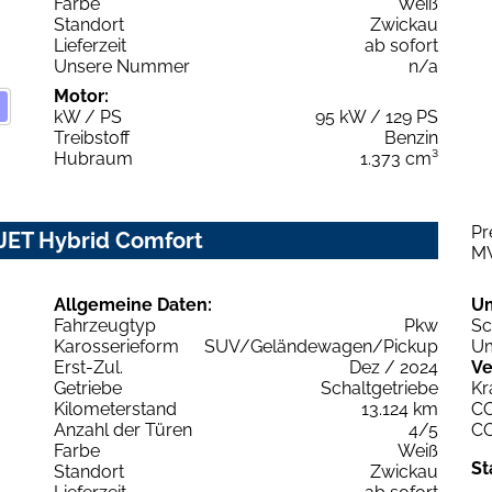
Farbe
Weiß
Standort
Zwickau
Lieferzeit
ab sofort
Unsere Nummer
n/a
Motor:
kW / PS
95 kW / 129 PS
Treibstoff
Benzin
Hubraum
1.373 cm³
Pr
RJET Hybrid Comfort
M
Allgemeine Daten:
U
Fahrzeugtyp
Pkw
Sc
Karosserieform
SUV/Geländewagen/Pickup
Um
Erst-Zul.
Dez / 2024
Ve
Getriebe
Schaltgetriebe
Kr
Kilometerstand
13.124 km
C
Anzahl der Türen
4/5
C
Farbe
Weiß
St
Standort
Zwickau