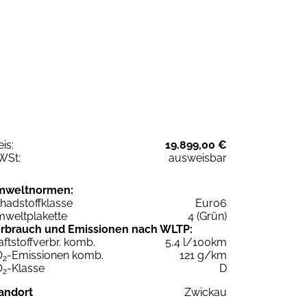
eis:
19.899,00 €
WSt:
ausweisbar
mweltnormen:
hadstoffklasse
Euro6
weltplakette
4 (Grün)
rbrauch und Emissionen nach WLTP:
aftstoffverbr. komb.
5,4 l/100km
O
-Emissionen komb.
121 g/km
2
O
-Klasse
D
2
andort
Zwickau