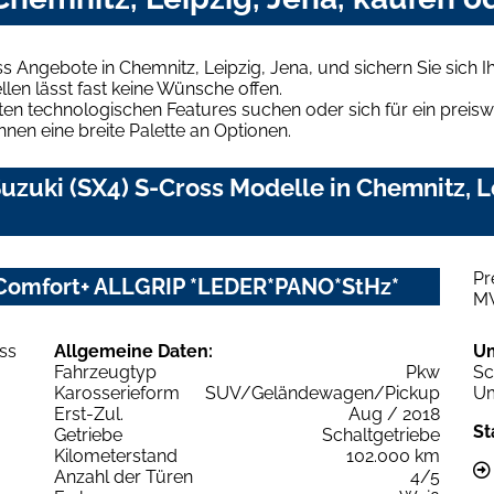
ss Angebote in Chemnitz, Leipzig, Jena, und sichern Sie sich
len lässt fast keine Wünsche offen.
en technologischen Features suchen oder sich für ein preiswe
hnen eine breite Palette an Optionen.
zuki (SX4) S-Cross Modelle in Chemnitz, Lei
Pr
s Comfort+ ALLGRIP *LEDER*PANO*StHz*
M
Allgemeine Daten:
U
Fahrzeugtyp
Pkw
Sc
Karosserieform
SUV/Geländewagen/Pickup
Um
Erst-Zul.
Aug / 2018
St
Getriebe
Schaltgetriebe
Kilometerstand
102.000 km
Anzahl der Türen
4/5