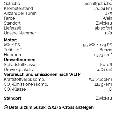
Getriebe
Schaltgetriebe
Kilometerstand
13.124 km
Anzahl der Türen
4/5
Farbe
Weiß
Standort
Zwickau
Lieferzeit
ab sofort
Unsere Nummer
n/a
Motor:
kW / PS
95 kW / 129 PS
Treibstoff
Benzin
Hubraum
1.373 cm³
Umweltnormen:
Schadstoffklasse
Euro6
Umweltplakette
4 (Grün)
Verbrauch und Emissionen nach WLTP:
Kraftstoffverbr. komb.
5,4 l/100km
CO
-Emissionen komb.
121 g/km
2
CO
-Klasse
D
2
Standort
Zwickau
Details zum Suzuki (SX4) S-Cross anzeigen