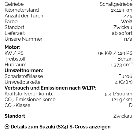
Getriebe
Schaltgetriebe
Kilometerstand
13.124 km
Anzahl der Türen
4/5
Farbe
Weiß
Standort
Zwickau
Lieferzeit
ab sofort
Unsere Nummer
n/a
Motor:
kW / PS
95 kW / 129 PS
Treibstoff
Benzin
Hubraum
1.373 cm³
Umweltnormen:
Schadstoffklasse
Euro6
Umweltplakette
4 (Grün)
Verbrauch und Emissionen nach WLTP:
Kraftstoffverbr. komb.
5,4 l/100km
CO
-Emissionen komb.
121 g/km
2
CO
-Klasse
D
2
Standort
Zwickau
Details zum Suzuki (SX4) S-Cross anzeigen