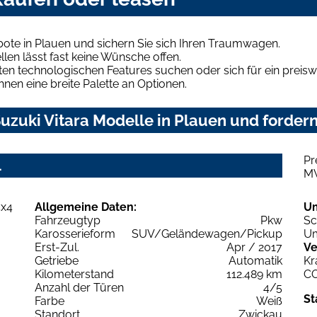
bote in Plauen und sichern Sie sich Ihren Traumwagen.
len lässt fast keine Wünsche offen.
en technologischen Features suchen oder sich für ein preiswe
hnen eine breite Palette an Optionen.
zuki Vitara Modelle in Plauen und fordern
Pr
4
M
Allgemeine Daten:
U
Fahrzeugtyp
Pkw
Sc
Karosserieform
SUV/Geländewagen/Pickup
Um
Erst-Zul.
Apr / 2017
Ve
Getriebe
Automatik
Kr
Kilometerstand
112.489 km
C
Anzahl der Türen
4/5
St
Farbe
Weiß
Standort
Zwickau