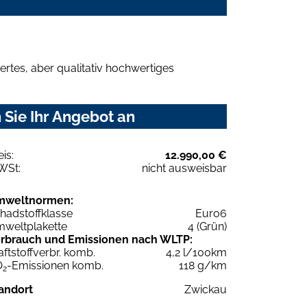
rtes, aber qualitativ hochwertiges
 Sie Ihr Angebot an
eis:
12.990,00 €
WSt:
nicht ausweisbar
mweltnormen:
hadstoffklasse
Euro6
weltplakette
4 (Grün)
rbrauch und Emissionen nach WLTP:
aftstoffverbr. komb.
4,2 l/100km
O
-Emissionen komb.
118 g/km
2
andort
Zwickau