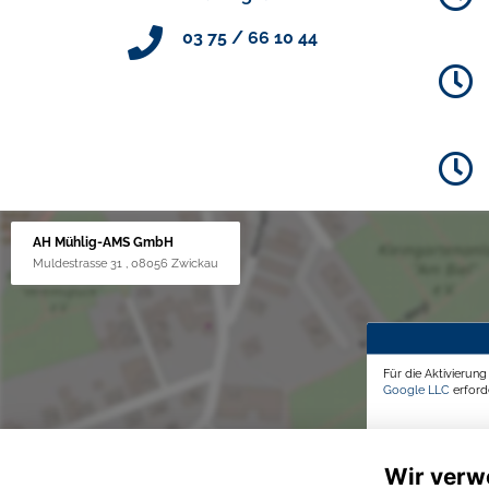
03 75 / 66 10 44
AH Mühlig-AMS GmbH
Muldestrasse 31 , 08056 Zwickau
Für die Aktivierun
Google LLC
erforde
Wir verw