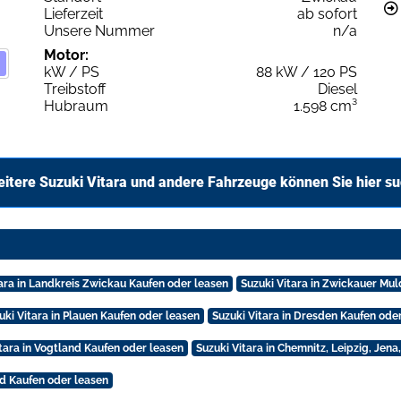
Lieferzeit
ab sofort
Unsere Nummer
n/a
Motor:
kW / PS
88 kW / 120 PS
Treibstoff
Diesel
Hubraum
1.598 cm³
itere Suzuki Vitara und andere Fahrzeuge können Sie hier s
tara in Landkreis Zwickau Kaufen oder leasen
Suzuki Vitara in Zwickauer Mu
uki Vitara in Plauen Kaufen oder leasen
Suzuki Vitara in Dresden Kaufen ode
itara in Vogtland Kaufen oder leasen
Suzuki Vitara in Chemnitz, Leipzig, Jena
ad Kaufen oder leasen