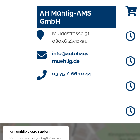
AH Mühlig-AMS
GmbH
Muldestrasse 31
08056 Zwickau
info@autohaus-
muehlig.de
03 75 / 66 10 44
AH Mühlig-AMS GmbH
Muldestrasse 31 , 08056 Zwickau