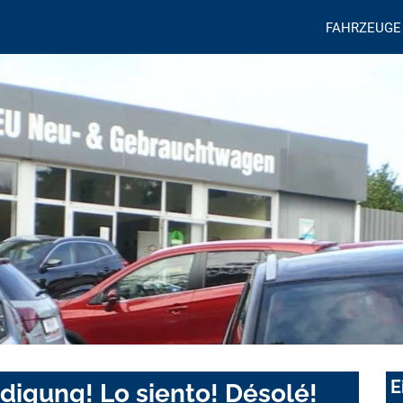
FAHRZEUGE
E
digung! Lo siento! Désolé!